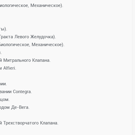
иологическое, Механическое).
ты).
ракта Левого Желудочка).
иологическое, Механическое).
.
й Митрального Клапана.
Alfieri.
ии.
ании Contegra.
ьцом.
одом Де-Вега.
 Трехстворчатого Клапана.