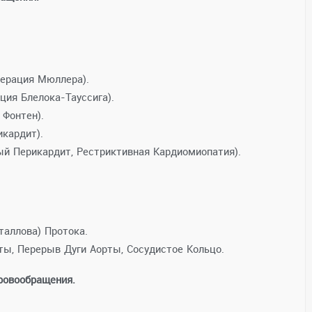
перация Мюллера).
ия Блелока-Тауссига).
 Фонтен).
кардит).
й Перикардит, Рестриктивная Кардиомиопатия).
таллова) Протока.
ты, Перерыв Дуги Аорты, Сосудистое Кольцо.
ровообращения.