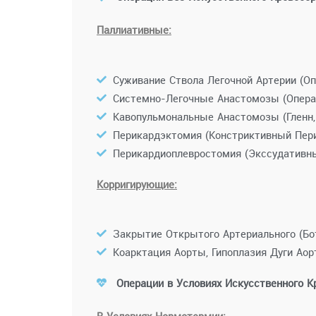
Паллиативные:
Суживание Ствола Легочной Артерии (О
Системно-Легочные Анастомозы (Операц
Кавопульмональные Анастомозы (Гленн,
Перикардэктомия (Констриктивный Пери
Перикардиоплевростомия (Экссудативны
Корригирующие:
Закрытие Открытого Артериального (Бо
Коарктация Аорты, Гипоплазия Дуги Аор
Операции в Условиях Искусственного К
В Условиях Нормотермии: