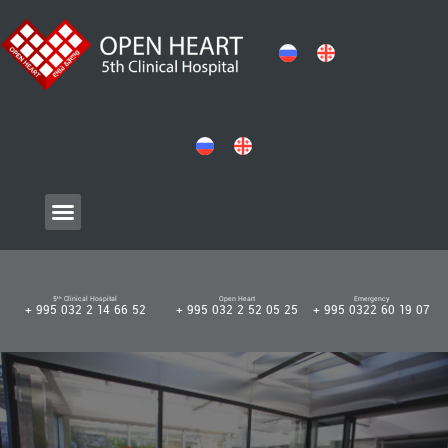
5ᵗʰ Clinical Hospital
Open Heart
Emergency
+ 995 032 2 14 66 52
+ 995 032 2 52 05 25
+ 995 0322 60 19 07